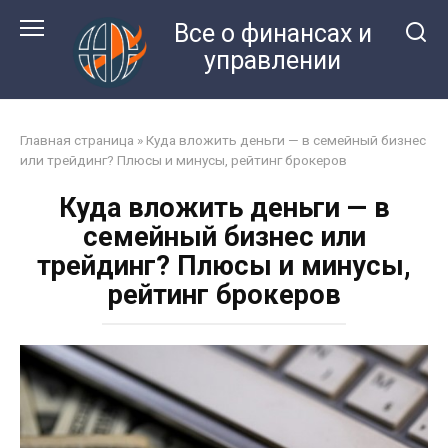
Перейти
Все о финансах и
к
управлении
контенту
Главная страница
»
Куда вложить деньги — в семейный бизнес
или трейдинг? Плюсы и минусы, рейтинг брокеров
Куда вложить деньги — в
семейный бизнес или
трейдинг? Плюсы и минусы,
рейтинг брокеров