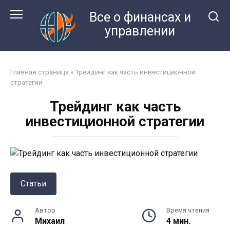
Перейти
Все о финансах и
к
управлении
контенту
Главная страница
»
Трейдинг как часть инвестиционной
стратегии
Трейдинг как часть
инвестиционной стратегии
Статьи
Автор
Время чтения
Михаил
4 мин.