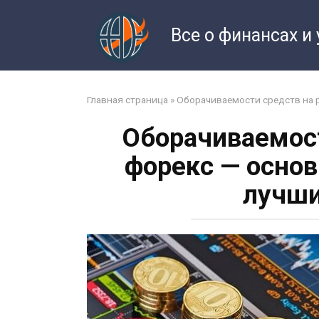
Перейти
к
Все о финансах и
контенту
Главная страница
»
Оборачиваемости средств на 
Оборачиваемост
форекс — осно
лучши