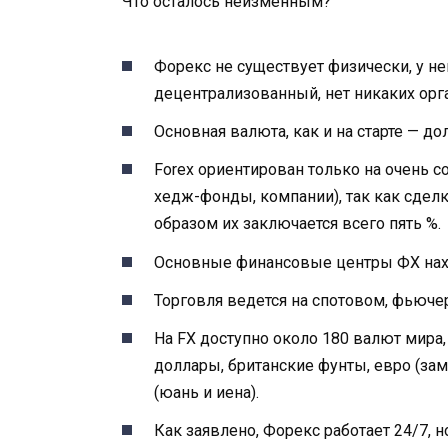
Что осталось неизменным?
Форекс не существует физически, у не
децентрализованный, нет никаких орга
Основная валюта, как и на старте — до
Forex ориентирован только на очень 
хедж-фонды, компании), так как сделк
образом их заключается всего пять %.
Основные финансовые центры ФХ наход
Торговля ведется на спотовом, фьюче
На FX доступно около 180 валют мира,
доллары, британские фунты, евро (за
(юань и иена).
Как заявлено, Форекс работает 24/7, 